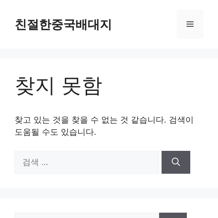
컨
텐
친절한중국배대지
메
츠
로
뉴
건
너
찾지 못함
뛰
기
찾고 있는 것을 찾을 수 없는 것 같습니다. 검색이
도움될 수도 있습니다.
검
색:
검