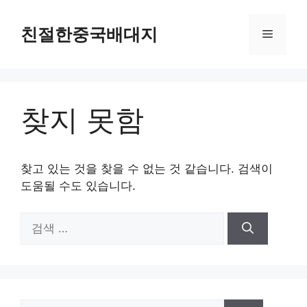
컨
텐
친절한중국배대지
메
츠
로
뉴
건
너
찾지 못함
뛰
기
찾고 있는 것을 찾을 수 없는 것 같습니다. 검색이
도움될 수도 있습니다.
검
색:
검